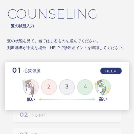
COUNSELING
髪の状態入力
髪の状態を見て、当てはまるものを選んでください。
判断基準が不明な場合、HELPで診断ポイントを確認してください。
毛髪強度
HELP
1
2
3
4
5
低い
高い
うるおい